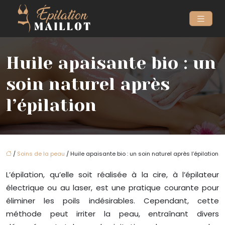
Huile apaisante bio : un
soin naturel après
l’épilation
/
Soins de la peau
/ Huile apaisante bio : un soin naturel après l’épilation
L’épilation, qu’elle soit réalisée à la cire, à l’épilateur
électrique ou au laser, est une pratique courante pour
éliminer les poils indésirables. Cependant, cette
méthode peut irriter la peau, entraînant divers