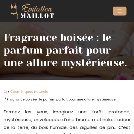
Fragrance boisée : le
parfum parfait pour
une allure mystérieuse.
/
Cosmétiques naturels
/ Fragrance boisée : le parfum parfait pour une allure mystérieuse.
Fermez les yeux, imaginez une forêt profonde,
mystérieuse, enveloppée d’une brume matinale. L’odeur
de la terre, du bois humide, des aiguilles de pin… C’est